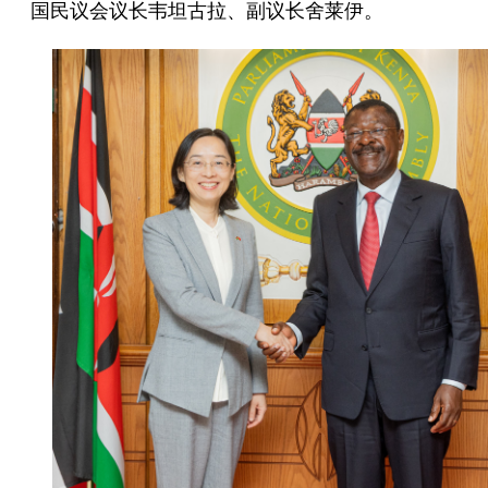
国民议会议长韦坦古拉、副议长舍莱伊。