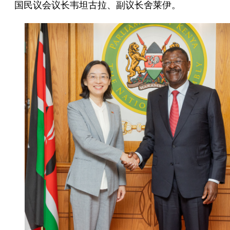
国民议会议长韦坦古拉、副议长舍莱伊。