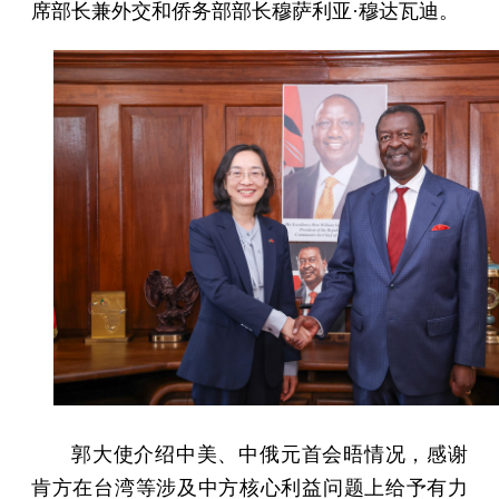
席部长兼外交和侨务部部长穆萨利亚·穆达瓦迪。
郭大使介绍中美、中俄元首会晤情况，感谢
肯方在台湾等涉及中方核心利益问题上给予有力