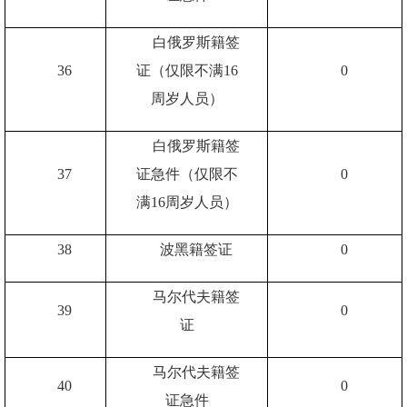
白俄罗斯籍签
36
证（仅限不满
16
0
周岁人员）
白俄罗斯籍签
37
证急件（仅限不
0
满
16
周岁人员）
38
波黑籍签证
0
马尔代夫籍签
39
0
证
马尔代夫籍签
40
0
证急件