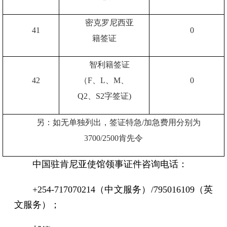
密克罗尼西亚
41
0
籍签证
智利籍签证
42
（
F
、
L
、
M
、
0
Q2
、
S2
字签证
)
另：如无单独列出，签证特急
/
加急费用分别为
3700/2500
肯先令
中国驻肯尼亚使馆领事证件咨询电话：
+254-717070214（中文服务）/795016109（英
文服务）；