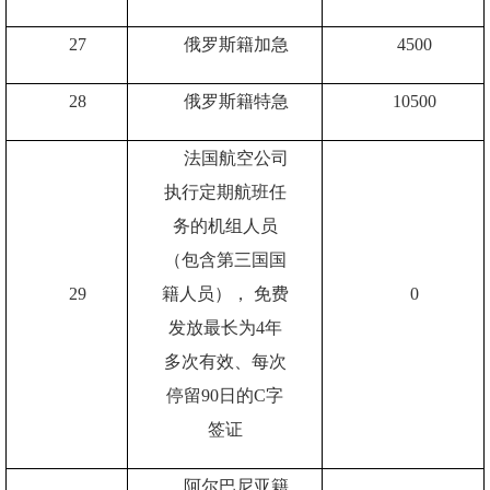
27
俄罗斯籍加急
4500
28
俄罗斯籍特急
10500
法国航空公司
执行定期航班任
务的机组人员
（包含第三国国
29
籍人员），
免费
0
发放最长为
4
年
多次有效、每次
停留
90
日的
C
字
签证
阿尔巴尼亚籍