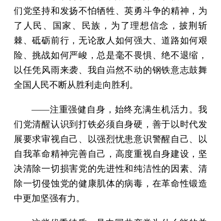
们党坚持和发扬不怕牺牲、英勇斗争的精神，为
了人民、国家、民族，为了理想信念，披荆斩
棘、砥砺前行，无论敌人如何强大、道路如何艰
险、挑战如何严峻，总是毫不畏惧、绝不退缩，
以任凭风雨来袭、我自岿然不动的钢铁意志鼓舞
全国人民不断从胜利走向胜利。
——注重强健自身，始终充满生机活力。我
们党清醒认识到打铁必须自身硬，善于以时代发
展要求审视自己、以强烈忧患意识警醒自己、以
自我革命精神完善自己，高度重视自身建设，坚
决清除一切损害党的先进性和纯洁性的因素、清
除一切侵蚀党的健康肌体的病毒，在革命性锻造
中更加坚强有力。