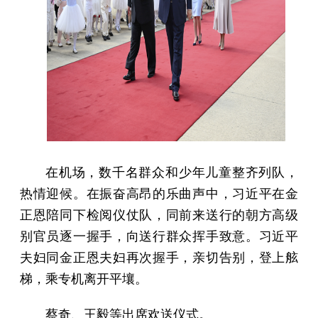
在机场，数千名群众和少年儿童整齐列队，
热情迎候。在振奋高昂的乐曲声中，习近平在金
正恩陪同下检阅仪仗队，同前来送行的朝方高级
别官员逐一握手，向送行群众挥手致意。习近平
夫妇同金正恩夫妇再次握手，亲切告别，登上舷
梯，乘专机离开平壤。
蔡奇、王毅等出席欢送仪式。