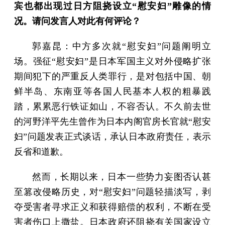
宾也都出现过日方阻挠设立“慰安妇”雕像的情
况。请问发言人对此有何评论？
郭嘉昆：中方多次就“慰安妇”问题阐明立
场。强征“慰安妇”是日本军国主义对外侵略扩张
期间犯下的严重反人类罪行，是对包括中国、朝
鲜半岛、东南亚等各国人民基本人权的粗暴践
踏，累累恶行铁证如山，不容否认。不久前去世
的河野洋平先生曾作为日本内阁官房长官就“慰安
妇”问题发表正式谈话，承认日本政府责任，表示
反省和道歉。
然而，长期以来，日本一些势力妄图否认甚
至篡改侵略历史，对“慰安妇”问题轻描淡写，剥
夺受害者寻求正义和获得赔偿的权利，不断在受
害者伤口上撒盐。日本政府还阻挠有关国家设立