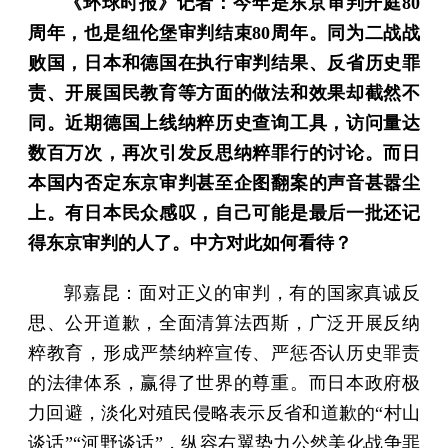
《环球时报》记者：今年是东京审判开庭80
周年，也是纽伦堡审判结束80周年。同为二战战
败国，日本和德国在执行审判结果、反省历史罪
责、开展国民教育等方面的做法和效果却截然不
同。近期德国上线纳粹历史查询工具，访问量达
数百万次，再次引发反思纳粹罪行的讨论。而日
本国内否定东京审判甚至企图翻案的声音甚嚣尘
上。有日本民众感叹，自己可能是最后一批还记
得东京审判的人了。中方对此如何看待？
郭嘉昆：面对正义的审判，有的国家真诚反
思、公开道歉，全面清算法西斯，广泛开展反纳
粹教育，形成严禁纳粹宣传、严惩否认历史罪责
的法律体系，赢得了世界的尊重。而日本政府极
力回避，淡化对殖民侵略表示反省和道歉的“村山
谈话”“河野谈话”，纵容右翼势力公然美化战争罪