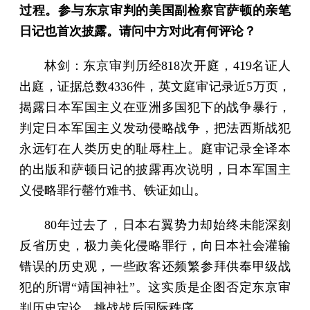
过程。参与东京审判的美国副检察官萨顿的亲笔
日记也首次披露。请问中方对此有何评论？
林剑：东京审判历经818次开庭，419名证人
出庭，证据总数4336件，英文庭审记录近5万页，
揭露日本军国主义在亚洲多国犯下的战争暴行，
判定日本军国主义发动侵略战争，把法西斯战犯
永远钉在人类历史的耻辱柱上。庭审记录全译本
的出版和萨顿日记的披露再次说明，日本军国主
义侵略罪行罄竹难书、铁证如山。
80年过去了，日本右翼势力却始终未能深刻
反省历史，极力美化侵略罪行，向日本社会灌输
错误的历史观，一些政客还频繁参拜供奉甲级战
犯的所谓“靖国神社”。这实质是企图否定东京审
判历史定论、挑战战后国际秩序。