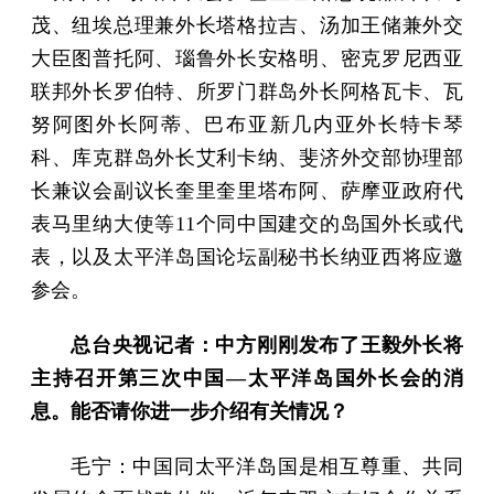
茂、纽埃总理兼外长塔格拉吉、汤加王储兼外交
大臣图普托阿、瑙鲁外长安格明、密克罗尼西亚
联邦外长罗伯特、所罗门群岛外长阿格瓦卡、瓦
努阿图外长阿蒂、巴布亚新几内亚外长特卡琴
科、库克群岛外长艾利卡纳、斐济外交部协理部
长兼议会副议长奎里奎里塔布阿、萨摩亚政府代
表马里纳大使等11个同中国建交的岛国外长或代
表，以及太平洋岛国论坛副秘书长纳亚西将应邀
参会。
总台央视记者：中方刚刚发布了王毅外长将
主持召开第三次中国—太平洋岛国外长会的消
息。能否请你进一步介绍有关情况？
毛宁：中国同太平洋岛国是相互尊重、共同