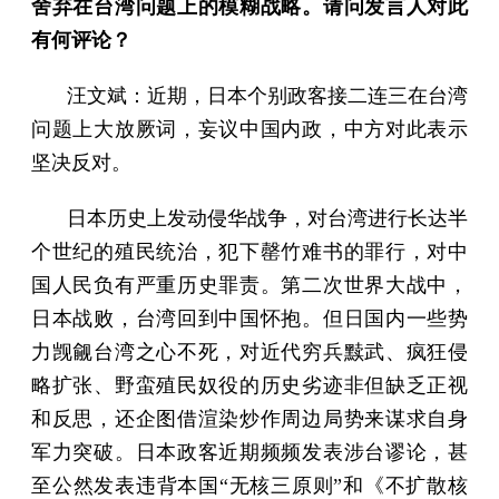
舍弃在台湾问题上的模糊战略。请问发言人对此
有何评论？
汪文斌：近期，日本个别政客接二连三在台湾
问题上大放厥词，妄议中国内政，中方对此表示
坚决反对。
日本历史上发动侵华战争，对台湾进行长达半
个世纪的殖民统治，犯下罄竹难书的罪行，对中
国人民负有严重历史罪责。第二次世界大战中，
日本战败，台湾回到中国怀抱。但日国内一些势
力觊觎台湾之心不死，对近代穷兵黩武、疯狂侵
略扩张、野蛮殖民奴役的历史劣迹非但缺乏正视
和反思，还企图借渲染炒作周边局势来谋求自身
军力突破。日本政客近期频频发表涉台谬论，甚
至公然发表违背本国“无核三原则”和《不扩散核